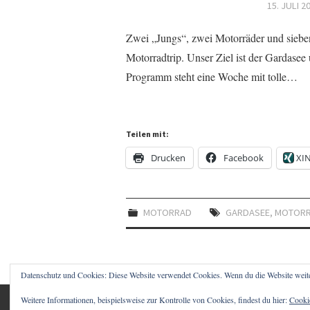
15. JULI 2
Zwei „Jungs“, zwei Motorräder und sieben
Motorradtrip. Unser Ziel ist der Gardase
Programm steht eine Woche mit tolle…
Teilen mit:
Drucken
Facebook
XI
MOTORRAD
GARDASEE
,
MOTOR
Datenschutz und Cookies: Diese Website verwendet Cookies. Wenn du die Website weit
Weitere Informationen, beispielsweise zur Kontrolle von Cookies, findest du hier:
Cookie
© 2026 1STCLOUD BLOG – CHRISTIAN SCHWA