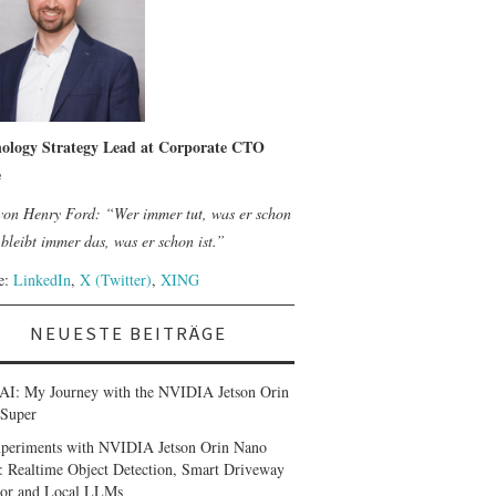
ology Strategy Lead at Corporate CTO
e
 von Henry Ford: “Wer immer tut, was er schon
bleibt immer das, was er schon ist.”
le:
LinkedIn
,
X (Twitter)
,
XING
NEUESTE BEITRÄGE
AI: My Journey with the NVIDIA Jetson Orin
Super
periments with NVIDIA Jetson Orin Nano
: Realtime Object Detection, Smart Driveway
or and Local LLMs