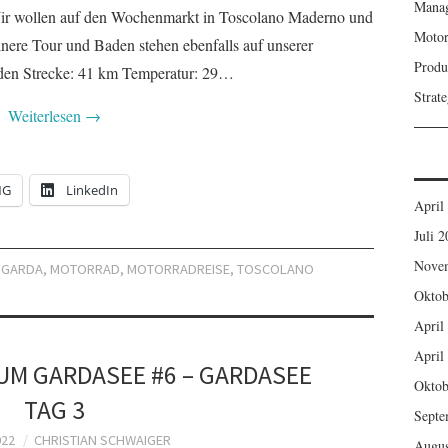
Mana
. Wir wollen auf den Wochenmarkt in Toscolano Maderno und
Motor
nere Tour und Baden stehen ebenfalls auf unserer
Produ
unden Strecke: 41 km Temperatur: 29…
Strat
Weiterlesen
→
NG
LinkedIn
April
Juli 
Nove
 GARDA
,
MOTORRAD
,
MOTORRADREISE
,
TOSCOLANO
Oktob
April
April
UM GARDASEE #6 – GARDASEE
Oktob
TAG 3
Septe
022
CHRISTIAN SCHWAIGER
Augus