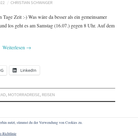
022
CHRISTIAN SCHWAIGER
 Tage Zeit :-) Was wäre da besser als ein gemeinsamer
e und los geht es am Samstag (16.07.) gegen 8 Uhr. Auf dem
Weiterlesen
→
NG
LinkedIn
RAD
,
MOTORRADREISE
,
REISEN
erhin nutzt, stimmst du der Verwendung von Cookies zu.
-Richtlinie
IGER. ALLE RECHTE VORBEHALTEN.