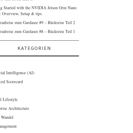
ng Started with the NVIDIA Jetson Orin Nano
: Overview, Setup & tips
radreise zum Gardasee #9 – Rückreise Teil 2
radreise zum Gardasee #8 – Rückreise Teil 1
KATEGORIEN
cial Intelligence (AI)
ced Scorecard
l Lifestyle
prise Architecture
 Wandel
anagement