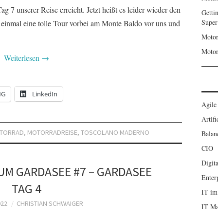
 7 unserer Reise erreicht. Jetzt heißt es leider wieder den
Getti
Super
einmal eine tolle Tour vorbei am Monte Baldo vor uns und
Motor
Motor
Weiterlesen
→
NG
LinkedIn
Agile
Artifi
TORRAD
,
MOTORRADREISE
,
TOSCOLANO MADERNO
Balan
CIO
Digita
UM GARDASEE #7 – GARDASEE
Enter
TAG 4
IT im
022
CHRISTIAN SCHWAIGER
IT M