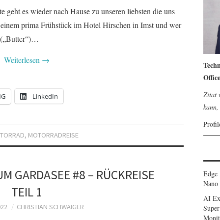
 geht es wieder nach Hause zu unseren liebsten die uns
t einem prima Frühstück im Hotel Hirschen in Imst und wer
n („Butter“)…
Weiterlesen
→
Techn
Offic
Zitat
NG
LinkedIn
kann, 
Profi
TORRAD
,
MOTORRADREISE
M GARDASEE #8 – RÜCKREISE
Edge 
Nano 
TEIL 1
AI Ex
022
CHRISTIAN SCHWAIGER
Super
Monit