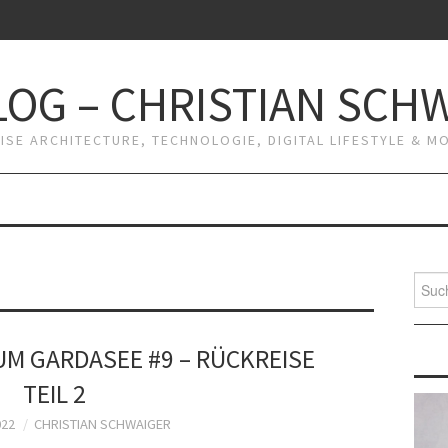
OG – CHRISTIAN SCH
RISE ARCHITECTURE, TECHNOLOGIE, DIGITAL LIFESTYLE & 
Suche
nach:
M GARDASEE #9 – RÜCKREISE
TEIL 2
022
CHRISTIAN SCHWAIGER