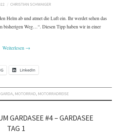
022
CHRISTIAN SCHWAIGER
n Helm ab und atmet die Luft ein. Ihr werdet sehen das
rem bisherigen Weg…“. Diesen Tipp haben wir in einer
Weiterlesen
→
NG
LinkedIn
 GARDA
,
MOTORRAD
,
MOTORRADREISE
UM GARDASEE #4 – GARDASEE
TAG 1