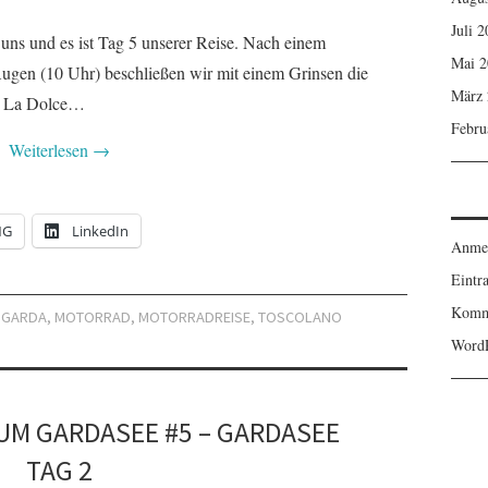
Juli 
 uns und es ist Tag 5 unserer Reise. Nach einem
Mai 2
 Augen (10 Uhr) beschließen wir mit einem Grinsen die
März 
d La Dolce…
Febru
Weiterlesen
→
NG
LinkedIn
Anme
Eintr
Komm
 GARDA
,
MOTORRAD
,
MOTORRADREISE
,
TOSCOLANO
WordP
UM GARDASEE #5 – GARDASEE
TAG 2