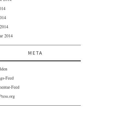
2014
014
2014
ar 2014
META
lden
ags-Feed
entar-Feed
ress.org