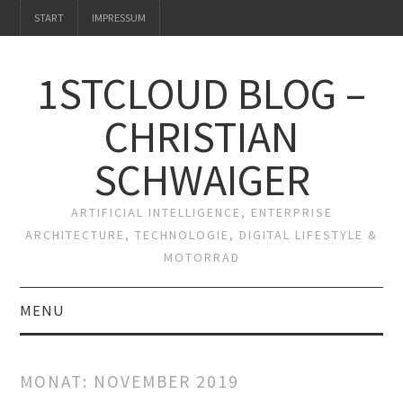
START
IMPRESSUM
1STCLOUD BLOG –
CHRISTIAN
SCHWAIGER
ARTIFICIAL INTELLIGENCE, ENTERPRISE
ARCHITECTURE, TECHNOLOGIE, DIGITAL LIFESTYLE &
MOTORRAD
MENU
START
MONAT:
NOVEMBER 2019
IMPRESSUM