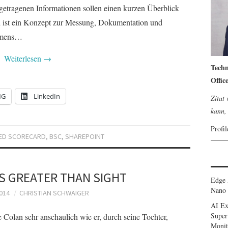
etragenen Informationen sollen einen kurzen Überblick
d ist ein Konzept zur Messung, Dokumentation und
ehmens…
Weiterlesen
→
Techn
Offic
NG
LinkedIn
Zitat
kann, 
Profi
ED SCORECARD
,
BSC
,
SHAREPOINT
 IS GREATER THAN SIGHT
Edge 
Nano 
014
CHRISTIAN SCHWAIGER
AI Ex
Super
e Colan sehr anschaulich wie er, durch seine Tochter,
Monit