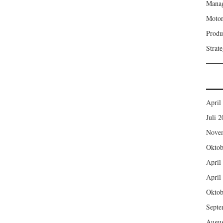
Mana
Motor
Produ
Strat
April
Juli 
Nove
Oktob
April
April
Oktob
Septe
Augus