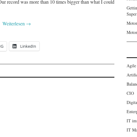
Our record was more than 10 times bigger than what I could
Getti
Super
Weiterlesen
→
Motor
Motor
NG
LinkedIn
Agile
Artifi
Balan
CIO
Digita
Enter
IT im
IT M