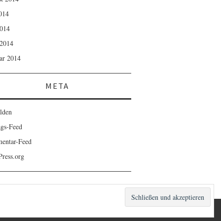
2014
014
2014
ar 2014
META
lden
ags-Feed
entar-Feed
ress.org
FASHIONISTA
VON ATHEMES