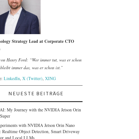
ology Strategy Lead at Corporate CTO
e
 von Henry Ford: “Wer immer tut, was er schon
bleibt immer das, was er schon ist.”
le:
LinkedIn
,
X (Twitter)
,
XING
NEUESTE BEITRÄGE
AI: My Journey with the NVIDIA Jetson Orin
Super
periments with NVIDIA Jetson Orin Nano
: Realtime Object Detection, Smart Driveway
or and Local LLMs