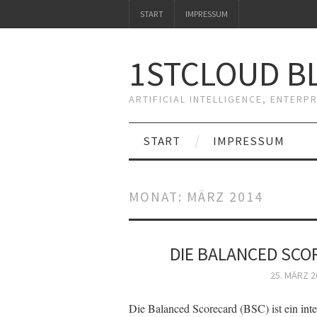
START
IMPRESSUM
1STCLOUD BL
ARTIFICIAL INTELLIGENCE, ENTERP
START
IMPRESSUM
MONAT:
MÄRZ 2014
DIE BALANCED SCO
25. MÄRZ 2
Die Balanced Scorecard (BSC) ist ein int