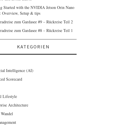
ng Started with the NVIDIA Jetson Orin Nano
: Overview, Setup & tips
radreise zum Gardasee #9 – Rückreise Teil 2
radreise zum Gardasee #8 – Rückreise Teil 1
KATEGORIEN
cial Intelligence (AI)
ced Scorecard
l Lifestyle
prise Architecture
 Wandel
anagement