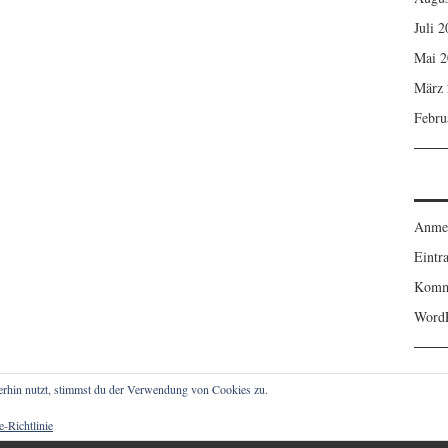
Juli 
Mai 2
März 
Febru
Anme
Eintr
Komm
WordP
erhin nutzt, stimmst du der Verwendung von Cookies zu.
-Richtlinie
IGER. ALLE RECHTE VORBEHALTEN.