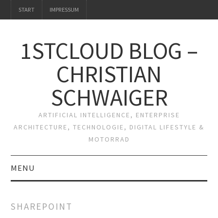
START
IMPRESSUM
1STCLOUD BLOG –
CHRISTIAN
SCHWAIGER
ARTIFICIAL INTELLIGENCE, ENTERPRISE
ARCHITECTURE, TECHNOLOGIE, DIGITAL LIFESTYLE &
MOTORRAD
MENU
START
SHAREPOINT
IMPRESSUM