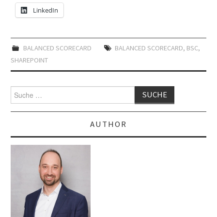
LinkedIn
BALANCED SCORECARD
BALANCED SCORECARD
,
BSC
,
SHAREPOINT
Suche
nach:
AUTHOR