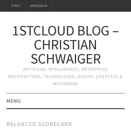
START
IMPRESSUM
1STCLOUD BLOG –
CHRISTIAN
SCHWAIGER
ARTIFICIAL INTELLIGENCE, ENTERPRISE
ARCHITECTURE, TECHNOLOGIE, DIGITAL LIFESTYLE &
MOTORRAD
MENU
START
BALANCED SCORECARD
IMPRESSUM