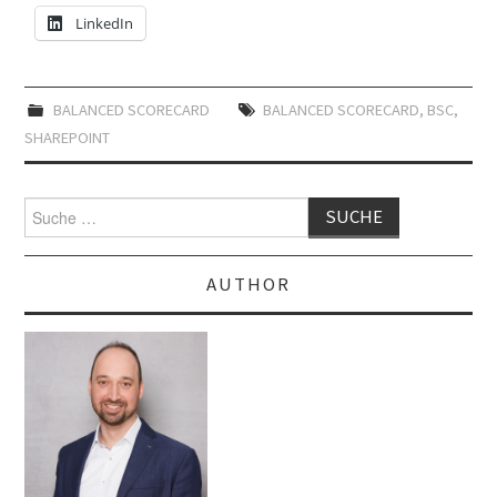
LinkedIn
BALANCED SCORECARD
BALANCED SCORECARD
,
BSC
,
SHAREPOINT
Suche
nach:
AUTHOR