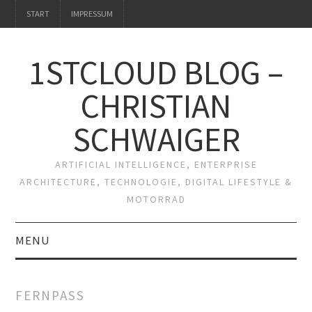
START
IMPRESSUM
1STCLOUD BLOG –
CHRISTIAN
SCHWAIGER
ARTIFICIAL INTELLIGENCE, ENTERPRISE
ARCHITECTURE, TECHNOLOGIE, DIGITAL LIFESTYLE &
MOTORRAD
MENU
START
FERNPASS
IMPRESSUM