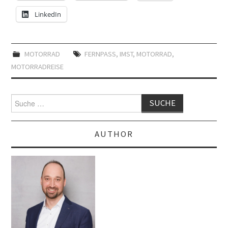
LinkedIn
MOTORRAD
FERNPASS
,
IMST
,
MOTORRAD
,
MOTORRADREISE
Suche
nach:
AUTHOR