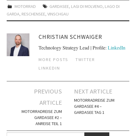
MOTORRAD
GARDASEE
,
LAGI DI MOLVENO
,
LAGO DI
GARDA
,
RESCHENSEE
,
VINSCHGAU
CHRISTIAN SCHWAIGER
Technology Strategy Lead | Profile:
LinkedIn
MORE POSTS
TWITTER
LINKEDIN
Artikel-
PREVIOUS
NEXT ARTICLE
Navigation
MOTORRADREISE ZUM
ARTICLE
GARDASEE #4 –
MOTORRADREISE ZUM
GARDASEE TAG 1
GARDASEE #2 –
ANREISE TEIL 1
Suche