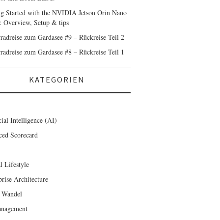
ng Started with the NVIDIA Jetson Orin Nano
: Overview, Setup & tips
radreise zum Gardasee #9 – Rückreise Teil 2
radreise zum Gardasee #8 – Rückreise Teil 1
KATEGORIEN
cial Intelligence (AI)
ced Scorecard
l Lifestyle
prise Architecture
 Wandel
anagement