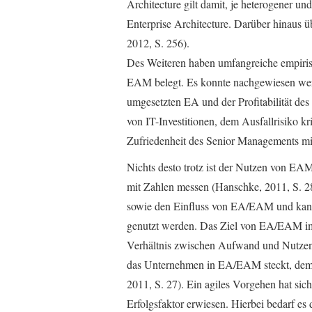
Architecture gilt damit, je heterogener un
Enterprise Architecture. Darüber hinaus ü
2012, S. 256).
Des Weiteren haben umfangreiche empiri
EAM belegt. Es konnte nachgewiesen wer
umgesetzten EA und der Profitabilität d
von IT-Investitionen, dem Ausfallrisiko kr
Zufriedenheit des Senior Managements mit 
Nichts desto trotz ist der Nutzen von EAM
mit Zahlen messen (Hanschke, 2011, S. 2
sowie den Einfluss von EA/EAM und kan
genutzt werden. Das Ziel von EA/EAM im
Verhältnis zwischen Aufwand und Nutzen h
das Unternehmen in EA/EAM steckt, dem e
2011, S. 27). Ein agiles Vorgehen hat si
Erfolgsfaktor erwiesen. Hierbei bedarf es