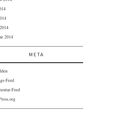
2014
014
2014
ar 2014
META
lden
ags-Feed
entar-Feed
ress.org