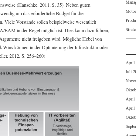
Mana
ensweise (Hanschke, 2011, S. 35). Neben guten
Motor
wendig um das erforderliche Budget für die
Produ
 Viele Vorstände sollen beispielweise wesentlich
Strat
t EA/EAM in der Regel möglich ist. Dies kann dazu führen,
r Argumente nicht freigeben wird. Mögliche Hebel von
Wins können in der Optimierung der Infrastruktur oder
eller, 2012, S. 256–260)
April
Juli 
Nove
Oktob
April
April
Oktob
Septe
Augus