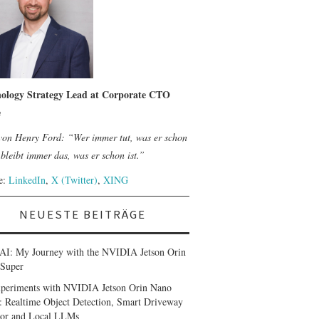
ology Strategy Lead at Corporate CTO
e
 von Henry Ford: “Wer immer tut, was er schon
bleibt immer das, was er schon ist.”
le:
LinkedIn
,
X (Twitter)
,
XING
NEUESTE BEITRÄGE
AI: My Journey with the NVIDIA Jetson Orin
Super
periments with NVIDIA Jetson Orin Nano
: Realtime Object Detection, Smart Driveway
or and Local LLMs