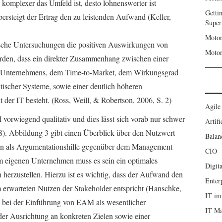
d komplexer das Umfeld ist, desto lohnenswerter ist
Getti
bersteigt der Ertrag den zu leistenden Aufwand (Keller,
Super
Motor
sche Untersuchungen die positiven Auswirkungen von
Motor
den, dass ein direkter Zusammenhang zwischen einer
es Unternehmens, dem Time-to-Market, dem Wirkungsgrad
itischer Systeme, sowie einer deutlich höheren
der IT besteht. (Ross, Weill, & Robertson, 2006, S. 2)
Agile
 vorwiegend qualitativ und dies lässt sich vorab nur schwer
Artifi
8). Abbildung 3 gibt einen Überblick über den Nutzwert
Balan
n als Argumentationshilfe gegenüber dem Management
CIO
 eigenen Unternehmen muss es sein ein optimales
Digita
erzustellen. Hierzu ist es wichtig, dass der Aufwand den
Enter
rwarteten Nutzen der Stakeholder entspricht (Hanschke,
IT im
ch bei der Einführung von EAM als wesentlicher
IT M
 der Ausrichtung an konkreten Zielen sowie einer