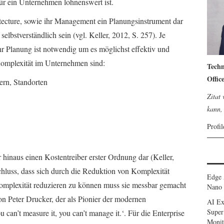
r ein Unternehmen lohnenswert ist.
itecture, sowie ihr Management ein Planungsinstrument dar
lbstverständlich sein (vgl. Keller, 2012, S. 257). Je
r Planung ist notwendig um es möglichst effektiv und
r Komplexität im Unternehmen sind:
Techn
Offic
ern, Standorten
Zitat
kann, 
Profi
 hinaus einen Kostentreiber erster Ordnung dar (Keller,
hluss, dass sich durch die Reduktion von Komplexität
Edge 
mplexität reduzieren zu können muss sie messbar gemacht
Nano 
on Peter Drucker, der als Pionier der modernen
AI Ex
Super
 can’t measure it, you can’t manage it.‘. Für die Enterprise
Monit