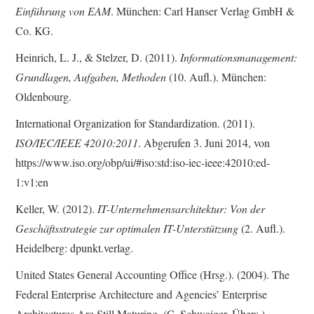
Einführung von EAM
. München: Carl Hanser Verlag GmbH &
Co. KG.
Heinrich, L. J., & Stelzer, D. (2011).
Informationsmanagement:
Grundlagen, Aufgaben, Methoden
(10. Aufl.). München:
Oldenbourg.
International Organization for Standardization. (2011).
ISO/IEC/IEEE 42010:2011
. Abgerufen 3. Juni 2014, von
https://www.iso.org/obp/ui/#iso:std:iso-iec-ieee:42010:ed-
1:v1:en
Keller, W. (2012).
IT-Unternehmensarchitektur: Von der
Geschäftsstrategie zur optimalen IT-Unterstützung
(2. Aufl.).
Heidelberg: dpunkt.verlag.
United States General Accounting Office (Hrsg.). (2004). The
Federal Enterprise Architecture and Agencies’ Enterprise
Architectures Are Still Maturing. (C. Schwaiger, Übers.).