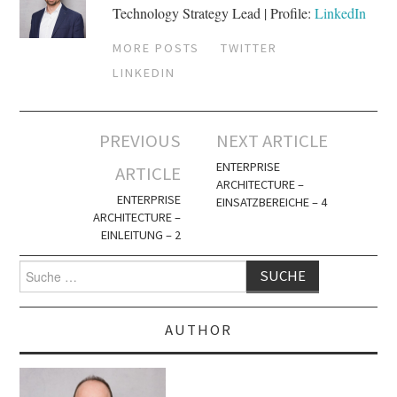
Technology Strategy Lead | Profile:
LinkedIn
MORE POSTS
TWITTER
LINKEDIN
Artikel-
PREVIOUS
NEXT ARTICLE
Navigation
ENTERPRISE
ARTICLE
ARCHITECTURE –
ENTERPRISE
EINSATZBEREICHE – 4
ARCHITECTURE –
EINLEITUNG – 2
Suche
nach:
AUTHOR