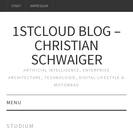
START
IMPRESSUM
1STCLOUD BLOG –
CHRISTIAN
SCHWAIGER
ARTIFICIAL INTELLIGENCE, ENTERPRISE
ARCHITECTURE, TECHNOLOGIE, DIGITAL LIFESTYLE &
MOTORRAD
MENU
START
STUDIUM
IMPRESSUM