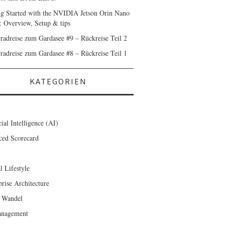
ng Started with the NVIDIA Jetson Orin Nano
: Overview, Setup & tips
radreise zum Gardasee #9 – Rückreise Teil 2
radreise zum Gardasee #8 – Rückreise Teil 1
KATEGORIEN
cial Intelligence (AI)
ced Scorecard
l Lifestyle
prise Architecture
 Wandel
anagement