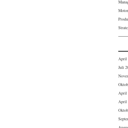
Mana
Motor
Produ
Strat
April
Juli 
Nove
Oktob
April
April
Oktob
Septe
Augus