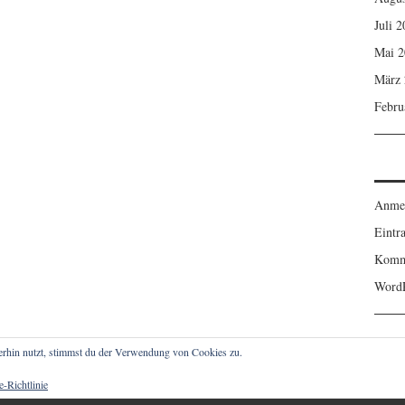
Juli 
Mai 2
März 
Febru
Anme
Eintr
Komm
WordP
erhin nutzt, stimmst du der Verwendung von Cookies zu.
-Richtlinie
IGER. ALLE RECHTE VORBEHALTEN.