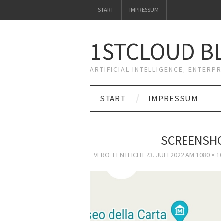
START
IMPRESSUM
1STCLOUD BL
ARTIFICIAL INTELLIGENCE, ENTERP
START
IMPRESSUM
SCREENSHO
VERÖFFENTLICHT
23. JULI 2022
AM
1080 × 1