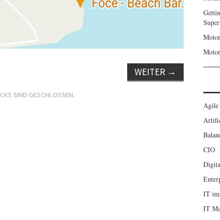
Getti
Super
Motor
Motor
WEITER
→
CKS SIND GESCHLOSSEN.
Agile
Artifi
Balan
CIO
Digita
Enter
IT im
IT M