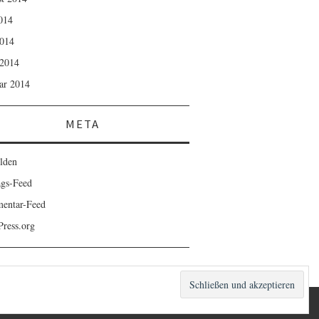
2014
014
2014
ar 2014
META
lden
ags-Feed
entar-Feed
ress.org
FASHIONISTA
VON ATHEMES