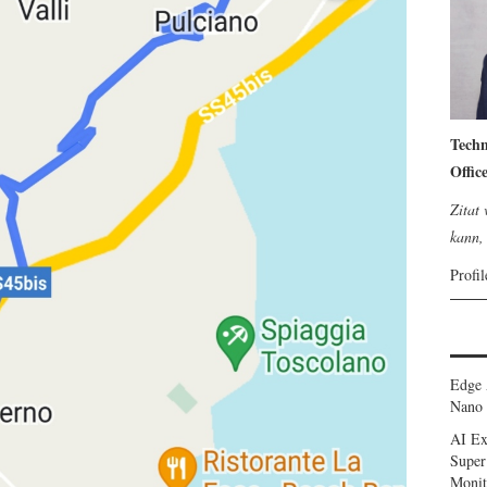
Techn
Offic
Zitat
kann, 
Profi
Edge 
Nano 
AI Ex
Super
Monit