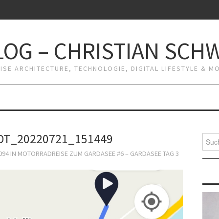
OG – CHRISTIAN SCH
RISE ARCHITECTURE, TECHNOLOGIE, DIGITAL LIFESTYLE & 
T_20220721_151449
Suche
nach:
094
IN
MOTORRADREISE ZUM GARDASEE #6 – GARDASEE TAG 3