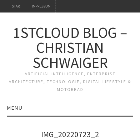
START
IMPRESSUM
1STCLOUD BLOG –
CHRISTIAN
SCHWAIGER
ARTIFICIAL INTELLIGENCE, ENTERPRISE
ARCHITECTURE, TECHNOLOGIE, DIGITAL LIFESTYLE &
MOTORRAD
MENU
START
IMG_20220723_2
IMPRESSUM