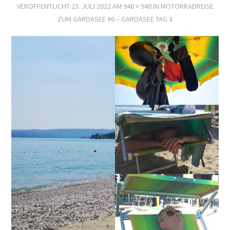
VERÖFFENTLICHT
23. JULI 2022
AM
948 × 948
IN
MOTORRADREISE
ZUM GARDASEE #6 – GARDASEE TAG 3