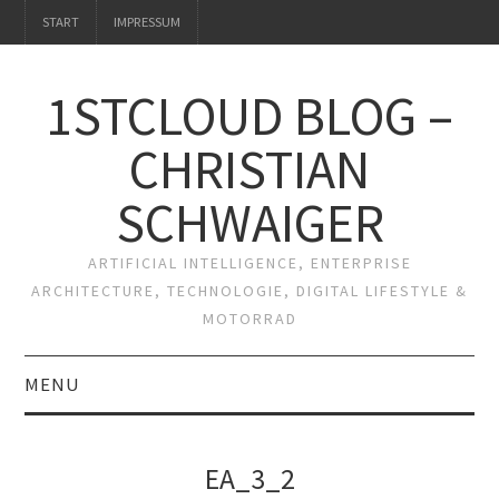
START
IMPRESSUM
1STCLOUD BLOG –
CHRISTIAN
SCHWAIGER
ARTIFICIAL INTELLIGENCE, ENTERPRISE
ARCHITECTURE, TECHNOLOGIE, DIGITAL LIFESTYLE &
MOTORRAD
MENU
START
EA_3_2
IMPRESSUM