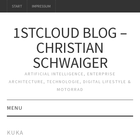
START
IMPRESSUM
1STCLOUD BLOG –
CHRISTIAN
SCHWAIGER
ARTIFICIAL INTELLIGENCE, ENTERPRISE
ARCHITECTURE, TECHNOLOGIE, DIGITAL LIFESTYLE &
MOTORRAD
MENU
START
KUKA
IMPRESSUM