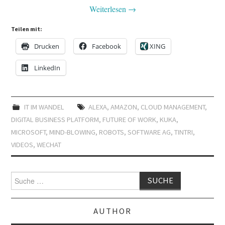
Weiterlesen
→
Teilen mit:
Drucken
Facebook
XING
LinkedIn
IT IM WANDEL
ALEXA
,
AMAZON
,
CLOUD MANAGEMENT
,
DIGITAL BUSINESS PLATFORM
,
FUTURE OF WORK
,
KUKA
,
MICROSOFT
,
MIND-BLOWING
,
ROBOTS
,
SOFTWARE AG
,
TINTRI
,
VIDEOS
,
WECHAT
Suche
nach:
AUTHOR