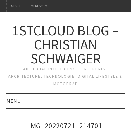
START
IMPRESSUM
1STCLOUD BLOG –
CHRISTIAN
SCHWAIGER
ARTIFICIAL INTELLIGENCE, ENTERPRISE
ARCHITECTURE, TECHNOLOGIE, DIGITAL LIFESTYLE &
MOTORRAD
MENU
START
IMG_20220721_214701
IMPRESSUM