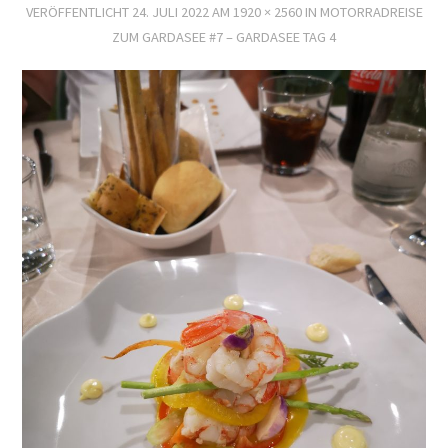
VERÖFFENTLICHT
24. JULI 2022
AM
1920 × 2560
IN
MOTORRADREISE
ZUM GARDASEE #7 – GARDASEE TAG 4