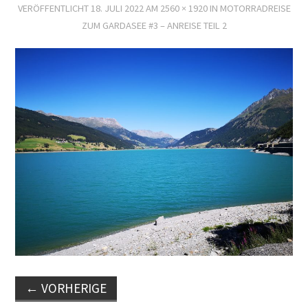
VERÖFFENTLICHT
18. JULI 2022
AM
2560 × 1920
IN
MOTORRADREISE
ZUM GARDASEE #3 – ANREISE TEIL 2
←
VORHERIGE