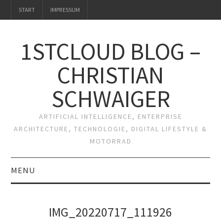
START
IMPRESSUM
1STCLOUD BLOG –
CHRISTIAN
SCHWAIGER
ARTIFICIAL INTELLIGENCE, ENTERPRISE
ARCHITECTURE, TECHNOLOGIE, DIGITAL LIFESTYLE &
MOTORRAD
MENU
START
IMG_20220717_111926
IMPRESSUM