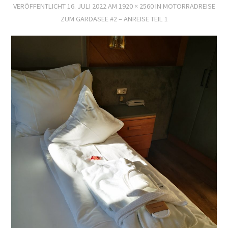
VERÖFFENTLICHT
16. JULI 2022
AM
1920 × 2560
IN
MOTORRADREISE
ZUM GARDASEE #2 – ANREISE TEIL 1