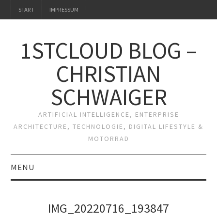
START
IMPRESSUM
1STCLOUD BLOG –
CHRISTIAN
SCHWAIGER
ARTIFICIAL INTELLIGENCE, ENTERPRISE
ARCHITECTURE, TECHNOLOGIE, DIGITAL LIFESTYLE &
MOTORRAD
MENU
START
IMG_20220716_193847
IMPRESSUM