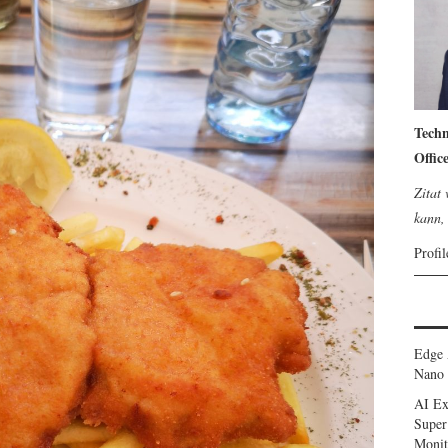
Techn
Offic
Zitat
kann, 
Profi
Edge 
Nano 
AI Ex
Super
Monit