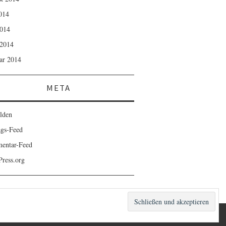
2014
014
2014
ar 2014
META
lden
ags-Feed
entar-Feed
ress.org
FASHIONISTA
VON ATHEMES