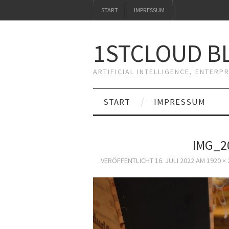
START
IMPRESSUM
1STCLOUD BL
ARTIFICIAL INTELLIGENCE, ENTERP
START
IMPRESSUM
IMG_2
VERÖFFENTLICHT
16. JULI 2022
AM
1920 × 