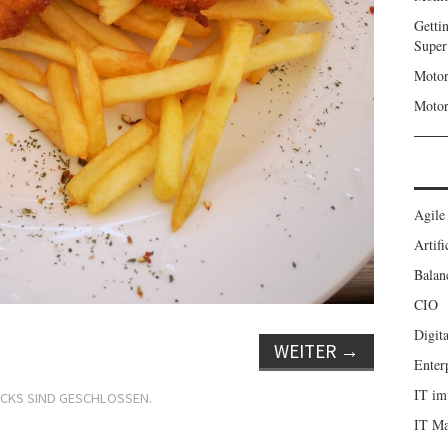
Getti
Super
Motor
Motor
Agile
Artifi
Balan
CIO
Digita
WEITER
→
Enter
IT im
CKS SIND GESCHLOSSEN.
IT M