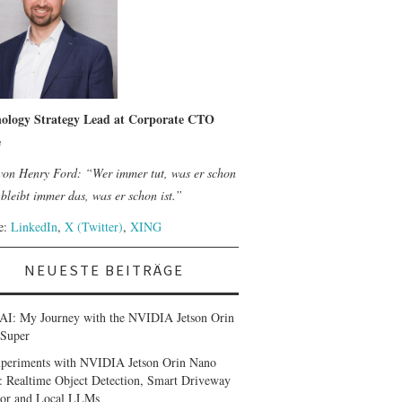
ology Strategy Lead at Corporate CTO
e
 von Henry Ford: “Wer immer tut, was er schon
bleibt immer das, was er schon ist.”
le:
LinkedIn
,
X (Twitter)
,
XING
NEUESTE BEITRÄGE
AI: My Journey with the NVIDIA Jetson Orin
Super
periments with NVIDIA Jetson Orin Nano
: Realtime Object Detection, Smart Driveway
or and Local LLMs