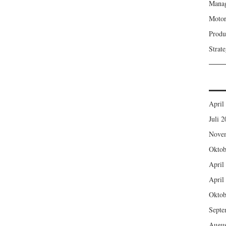
Mana
Motor
Produ
Strat
April
Juli 
Nove
Oktob
April
April
Oktob
Septe
Augus