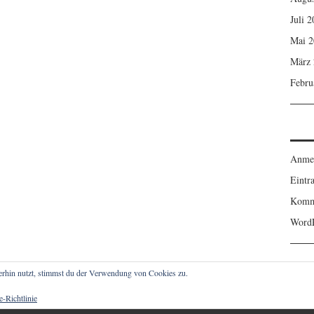
Juli 
Mai 2
März 
Febru
Anme
Eintr
Komm
WordP
erhin nutzt, stimmst du der Verwendung von Cookies zu.
-Richtlinie
IGER. ALLE RECHTE VORBEHALTEN.