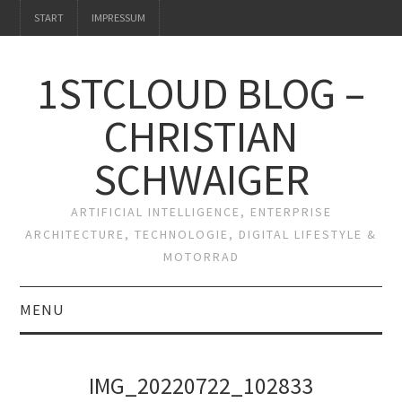
START
IMPRESSUM
1STCLOUD BLOG –
CHRISTIAN
SCHWAIGER
ARTIFICIAL INTELLIGENCE, ENTERPRISE
ARCHITECTURE, TECHNOLOGIE, DIGITAL LIFESTYLE &
MOTORRAD
MENU
START
IMG_20220722_102833
IMPRESSUM