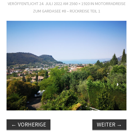
VERÖFFENTLICHT
24. JULI 2022
AM
2560 × 1920
IN
MOTORRADREISE
ZUM GARDASEE #8 – RÜCKREISE TEIL 1
←
VORHERIGE
WEITER
→