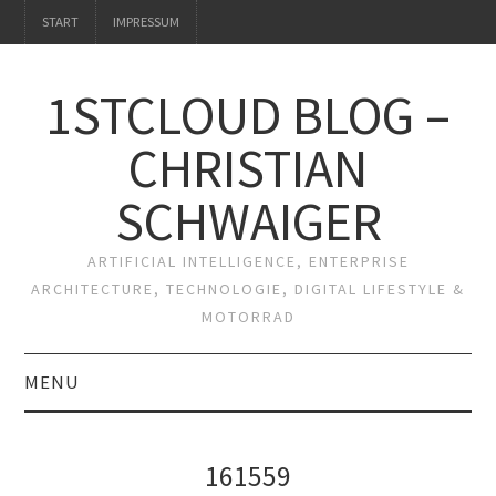
START
IMPRESSUM
1STCLOUD BLOG –
CHRISTIAN
SCHWAIGER
ARTIFICIAL INTELLIGENCE, ENTERPRISE
ARCHITECTURE, TECHNOLOGIE, DIGITAL LIFESTYLE &
MOTORRAD
MENU
START
161559
IMPRESSUM